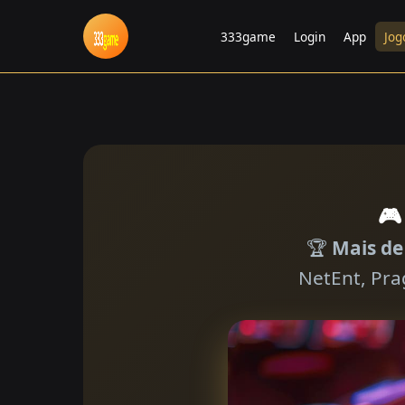
333game
Login
App
Jog
🎮
🏆
Mais de
NetEnt, Pra