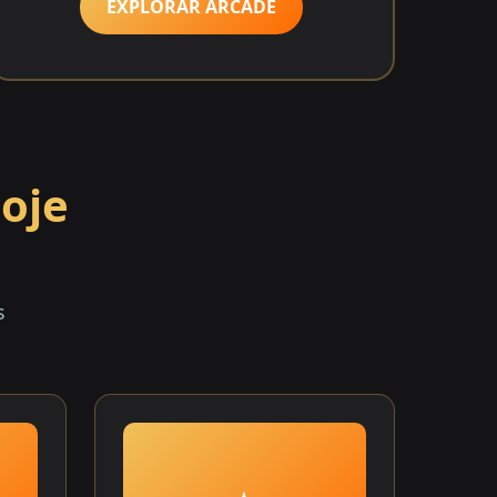
EXPLORAR ARCADE
Hoje
s