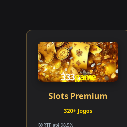
Slots Premium
320+ Jogos
RTP até 98.5%