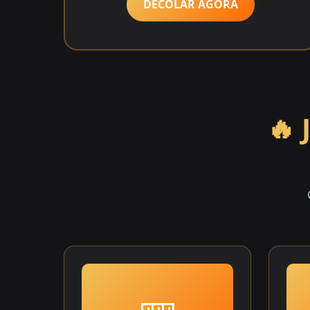
DECOLAR AGORA
🔥 