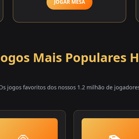
JOGAR MESA
Jogos Mais Populares 
Os jogos favoritos dos nossos 1.2 milhão de jogadore