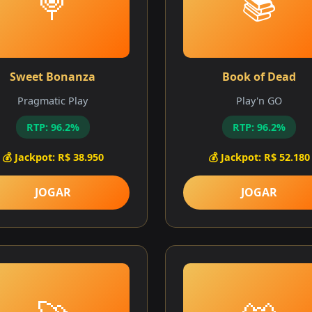
🍭
📚
Sweet Bonanza
Book of Dead
Pragmatic Play
Play'n GO
RTP: 96.2%
RTP: 96.2%
💰 Jackpot: R$ 38.950
💰 Jackpot: R$ 52.180
JOGAR
JOGAR