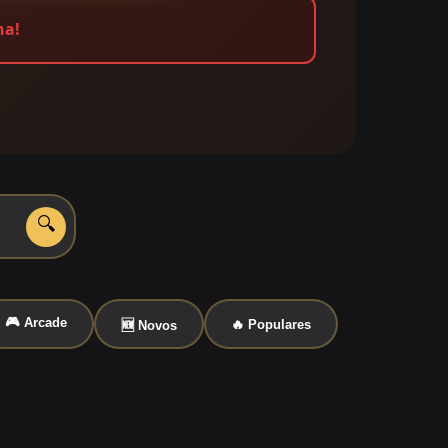
na!
🔍
🎮 Arcade
🔥 Populares
🆕 Novos