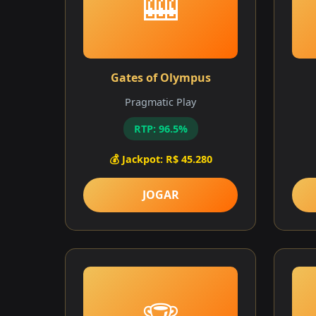
🎰
Gates of Olympus
Pragmatic Play
RTP: 96.5%
💰 Jackpot: R$ 45.280
JOGAR