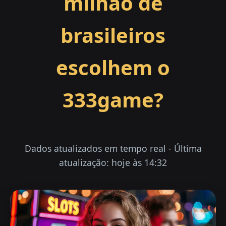
milhão de
brasileiros
escolhem o
333game?
Dados atualizados em tempo real - Última
atualização: hoje às 14:32