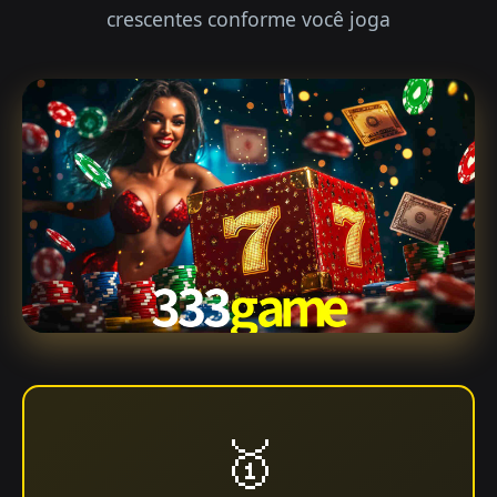
crescentes conforme você joga
🥇