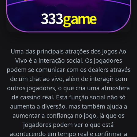
Uma das principais atrações dos Jogos Ao
Vivo é a interação social. Os jogadores
podem se comunicar com os dealers através
de um chat ao vivo, além de interagir com
outros jogadores, o que cria uma atmosfera
de cassino real. Esta função social não só
aumenta a diversão, mas também ajuda a
aumentar a confiança no jogo, já que os
jogadores podem ver o que está
acontecendo em tempo real e confirmar a