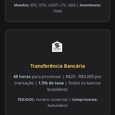
Moedas:
BTC, ETH, USDT, LTC, ADA |
Anonimato:
Total
🏦
Transferência Bancária
48 horas
para processar | R$20 - R$3.000 por
transação |
1.5% de taxa
| Todos os bancos
brasileiros
TED/DOC:
Horário comercial |
Comprovante:
Automático