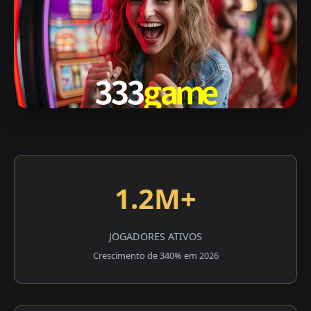
1.2M+
JOGADORES ATIVOS
Crescimento de 340% em 2026