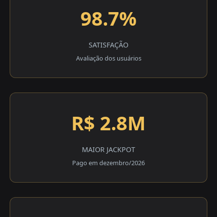
98.7%
SATISFAÇÃO
Avaliação dos usuários
R$ 2.8M
MAIOR JACKPOT
Pago em dezembro/2026