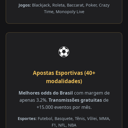
Jogos:
Blackjack, Roleta, Baccarat, Poker, Crazy
Time, Monopoly Live
⚽
Apostas Esportivas (40+
modalidades)
Melhores odds do Brasil
com margem de
apenas 3.2%.
Transmissões gratuitas
de
+15.000 eventos por mês.
Esportes:
Futebol, Basquete, Tênis, Vôlei, MMA,
F1, NFL, NBA