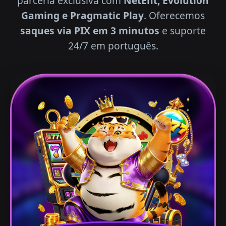
parceria exclusiva com
NetEnt, Evolution
Gaming e Pragmatic Play
. Oferecemos
saques via PIX em 3 minutos
e suporte
24/7 em português.