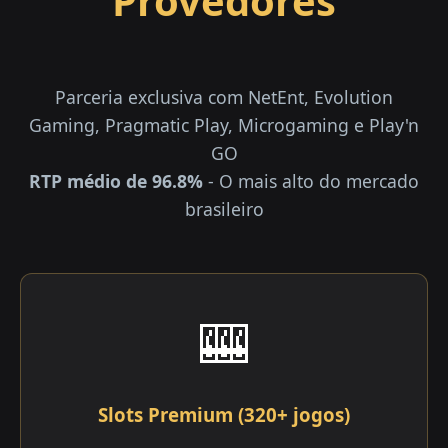
Provedores
Parceria exclusiva com NetEnt, Evolution
Gaming, Pragmatic Play, Microgaming e Play'n
GO
RTP médio de 96.8%
- O mais alto do mercado
brasileiro
🎰
Slots Premium (320+ jogos)