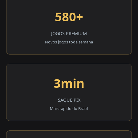
580+
JOGOS PREMIUM
Novos jogos toda semana
3min
SAQUE PIX
Mais rápido do Brasil