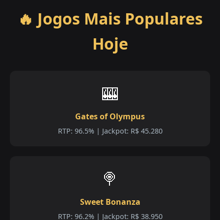
🔥 Jogos Mais Populares
Hoje
🎰
Gates of Olympus
RTP: 96.5% | Jackpot: R$ 45.280
🍭
Sweet Bonanza
RTP: 96.2% | Jackpot: R$ 38.950