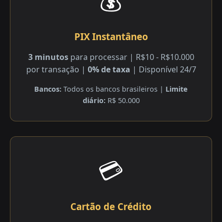
💰
PIX Instantâneo
3 minutos
para processar | R$10 - R$10.000
por transação |
0% de taxa
| Disponível 24/7
Bancos:
Todos os bancos brasileiros |
Limite
diário:
R$ 50.000
💳
Cartão de Crédito