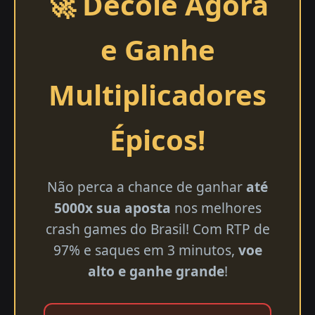
🚀 Decole Agora
e Ganhe
Multiplicadores
Épicos!
Não perca a chance de ganhar
até
5000x sua aposta
nos melhores
crash games do Brasil! Com RTP de
97% e saques em 3 minutos,
voe
alto e ganhe grande
!