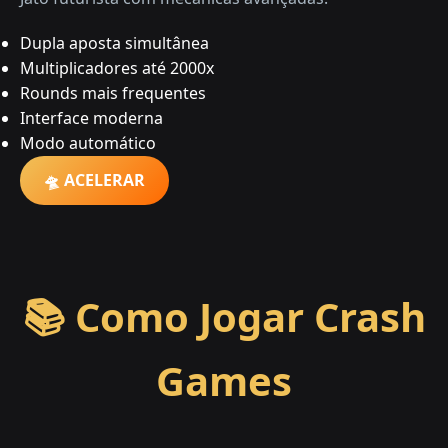
Dupla aposta simultânea
Multiplicadores até 2000x
Rounds mais frequentes
Interface moderna
Modo automático
🛸 ACELERAR
📚 Como Jogar Crash
Games