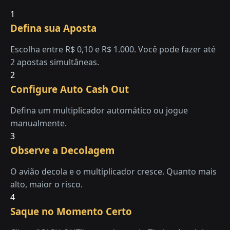
1
Defina sua Aposta
Escolha entre R$ 0,10 e R$ 1.000. Você pode fazer até
2 apostas simultâneas.
2
Configure Auto Cash Out
Defina um multiplicador automático ou jogue
manualmente.
3
Observe a Decolagem
O avião decola e o multiplicador cresce. Quanto mais
alto, maior o risco.
4
Saque no Momento Certo