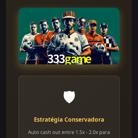
🛡️
Estratégia Conservadora
Auto cash out entre 1.5x - 2.0x para