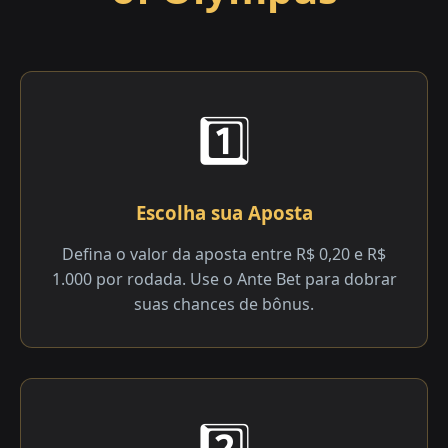
1️⃣
Escolha sua Aposta
Defina o valor da aposta entre R$ 0,20 e R$
1.000 por rodada. Use o Ante Bet para dobrar
suas chances de bônus.
2️⃣