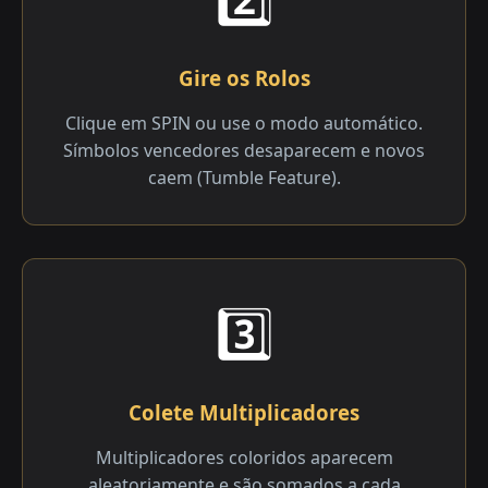
Gire os Rolos
Clique em SPIN ou use o modo automático.
Símbolos vencedores desaparecem e novos
caem (Tumble Feature).
3️⃣
Colete Multiplicadores
Multiplicadores coloridos aparecem
aleatoriamente e são somados a cada