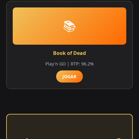
📚
Book of Dead
Play'n GO | RTP: 96.2%
JOGAR