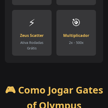
⚡
🎯
Zeus Scatter
Multiplicador
Ativa Rodadas
2x - 500x
Grátis
🎮 Como Jogar Gates
of Olympus