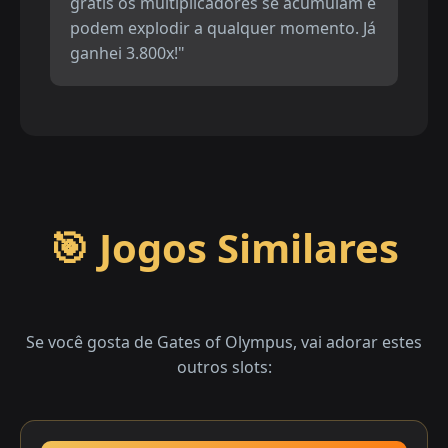
grátis os multiplicadores se acumulam e
podem explodir a qualquer momento. Já
ganhei 3.800x!"
🎯 Jogos Similares
Se você gosta de Gates of Olympus, vai adorar estes
outros slots: