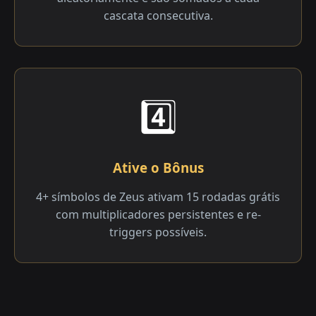
cascata consecutiva.
4️⃣
Ative o Bônus
4+ símbolos de Zeus ativam 15 rodadas grátis
com multiplicadores persistentes e re-
triggers possíveis.