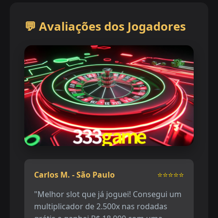
💬 Avaliações dos Jogadores
Carlos M. - São Paulo
⭐⭐⭐⭐⭐
"Melhor slot que já joguei! Consegui um
multiplicador de 2.500x nas rodadas