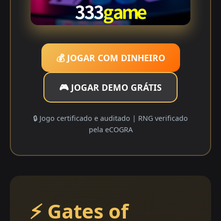
💰 JOGAR COM DINHEIRO
🎮 JOGAR DEMO GRÁTIS
🔒 Jogo certificado e auditado | RNG verificado
pela eCOGRA
⚡ Gates of