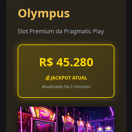
Olympus
Slot Premium da Pragmatic Play
R$ 45.280
💰 JACKPOT ATUAL
Atualizado há 2 minutos