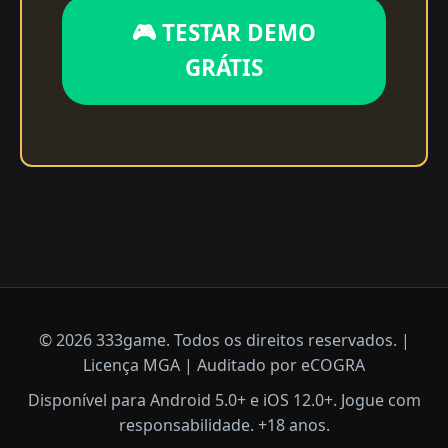
🎮 TESTAR DEMO
GRÁTIS
© 2026 333game. Todos os direitos reservados. |
Licença MGA | Auditado por eCOGRA
Disponível para Android 5.0+ e iOS 12.0+. Jogue com
responsabilidade. +18 anos.