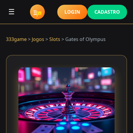
☰
LOGIN
CADASTRO
333game
>
Jogos
>
Slots
> Gates of Olympus