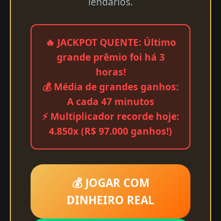
lendários.
🔥 JACKPOT QUENTE: Último
grande prêmio foi há 3
horas!
💰 Média de grandes ganhos:
A cada 47 minutos
⚡ Multiplicador recorde hoje:
4.850x (R$ 97.000 ganhos!)
💰 JOGAR COM
DINHEIRO REAL