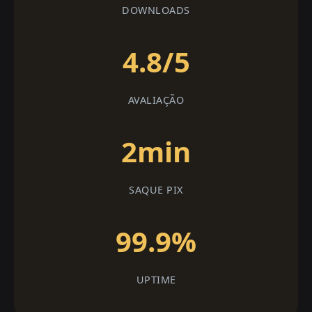
DOWNLOADS
4.8/5
AVALIAÇÃO
2min
SAQUE PIX
99.9%
UPTIME