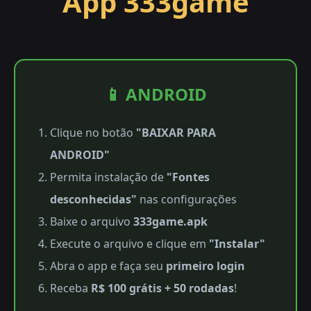
App 333game
📱 ANDROID
Clique no botão
"BAIXAR PARA
ANDROID"
Permita instalação de
"Fontes
desconhecidas"
nas configurações
Baixe o arquivo
333game.apk
Execute o arquivo e clique em
"Instalar"
Abra o app e faça seu
primeiro login
Receba
R$ 100 grátis + 50 rodadas
!