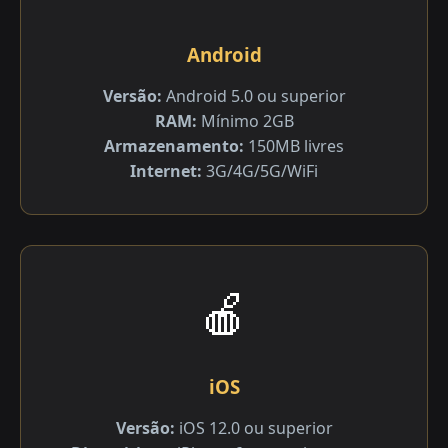
Android
Versão:
Android 5.0 ou superior
RAM:
Mínimo 2GB
Armazenamento:
150MB livres
Internet:
3G/4G/5G/WiFi
🍎
iOS
Versão:
iOS 12.0 ou superior