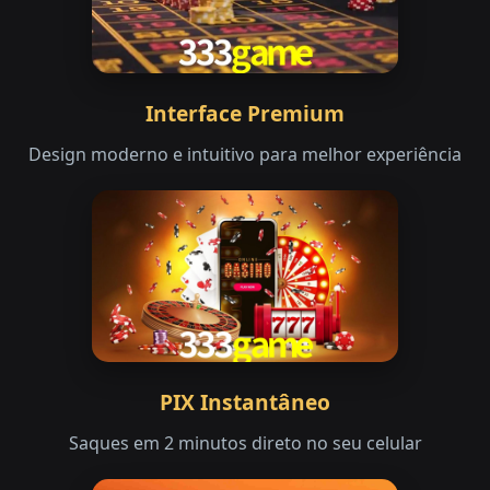
Interface Premium
Design moderno e intuitivo para melhor experiência
PIX Instantâneo
Saques em 2 minutos direto no seu celular