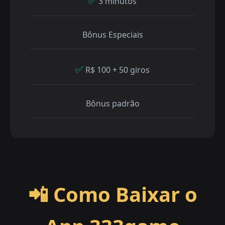
✅
3 minutos
Bônus Especiais
✅
R$ 100 + 50 giros
Bônus padrão
📲 Como Baixar o