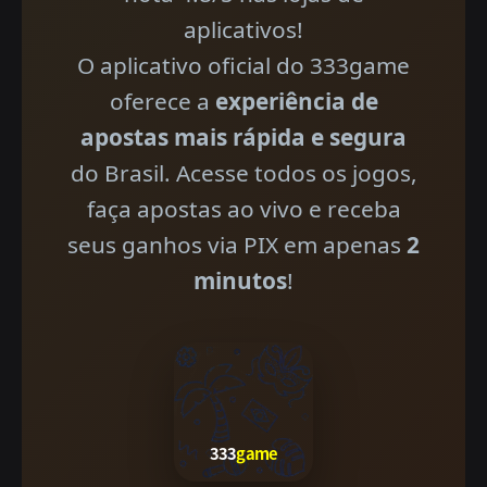
aplicativos!
O aplicativo oficial do 333game
oferece a
experiência de
apostas mais rápida e segura
do Brasil. Acesse todos os jogos,
faça apostas ao vivo e receba
seus ganhos via PIX em apenas
2
minutos
!