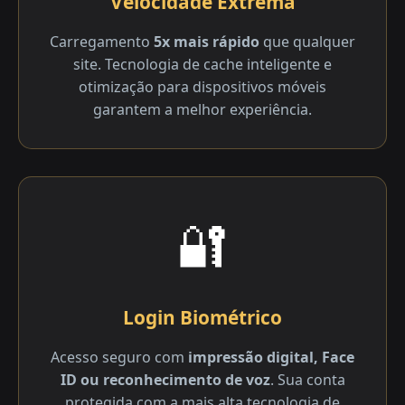
Velocidade Extrema
Carregamento
5x mais rápido
que qualquer
site. Tecnologia de cache inteligente e
otimização para dispositivos móveis
garantem a melhor experiência.
🔐
Login Biométrico
Acesso seguro com
impressão digital, Face
ID ou reconhecimento de voz
. Sua conta
protegida com a mais alta tecnologia de