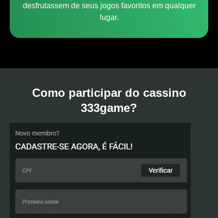
desfrutassem de seus jogos favoritos em qualquer
lugar.
Como participar do cassino
333game?