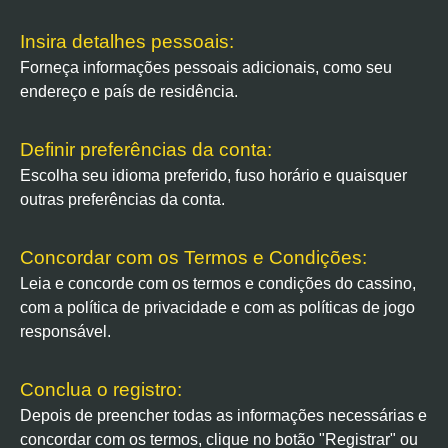
Insira detalhes pessoais:
Forneça informações pessoais adicionais, como seu
endereço e país de residência.
Definir preferências da conta:
Escolha seu idioma preferido, fuso horário e quaisquer
outras preferências da conta.
Concordar com os Termos e Condições:
Leia e concorde com os termos e condições do cassino,
com a política de privacidade e com as políticas de jogo
responsável.
Conclua o registro:
Depois de preencher todas as informações necessárias e
concordar com os termos, clique no botão "Registrar" ou