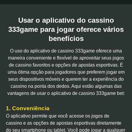
Usar o aplicativo do cassino
333game para jogar oferece vários
benefícios
O uso do aplicativo de cassino 333game oferece uma
maneira conveniente e flexível de aproveitar seus jogos
de cassino favoritos e opções de apostas esportivas. É
uma ótima opção para jogadores que preferem jogar em
seus dispositivos móveis e querem ter a experiência do
cassino na ponta dos dedos. Aqui estão algumas das
vantagens de usar o aplicativo de cassino 333game bet:
1. Conveniência
O aplicativo permite que você acesse os jogos de
cassino e as opções de apostas esportivas diretamente
do seu smartphone ou tablet. Você pode jogar a qualquer