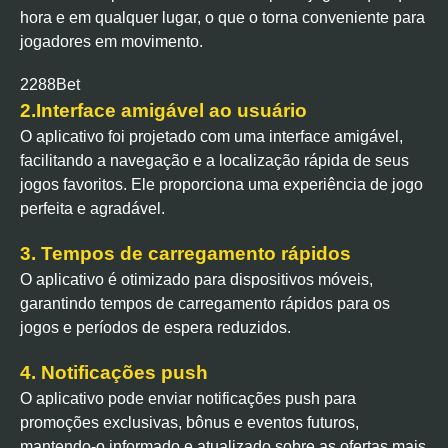
hora e em qualquer lugar, o que o torna conveniente para
jogadores em movimento.
2288Bet
2.Interface amigável ao usuário
O aplicativo foi projetado com uma interface amigável,
facilitando a navegação e a localização rápida de seus
jogos favoritos. Ele proporciona uma experiência de jogo
perfeita e agradável.
3. Tempos de carregamento rápidos
O aplicativo é otimizado para dispositivos móveis,
garantindo tempos de carregamento rápidos para os
jogos e períodos de espera reduzidos.
4. Notificações push
O aplicativo pode enviar notificações push para
promoções exclusivas, bônus e eventos futuros,
mantendo-o informado e atualizado sobre as ofertas mais