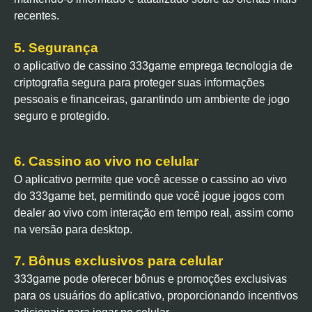
recentes.
5. Segurança
o aplicativo de cassino 333game emprega tecnologia de
criptografia segura para proteger suas informações
pessoais e financeiras, garantindo um ambiente de jogo
seguro e protegido.
6. Cassino ao vivo no celular
O aplicativo permite que você acesse o cassino ao vivo
do 333game bet, permitindo que você jogue jogos com
dealer ao vivo com interação em tempo real, assim como
na versão para desktop.
7. Bônus exclusivos para celular
333game pode oferecer bônus e promoções exclusivas
para os usuários do aplicativo, proporcionando incentivos