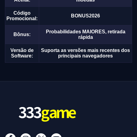
Código
BONUS2026
Promocional:
Probabilidades MAIORES, retirada
Bônus:
rápida
Versão de
Suporta as versões mais recentes dos
Software:
principais navegadores