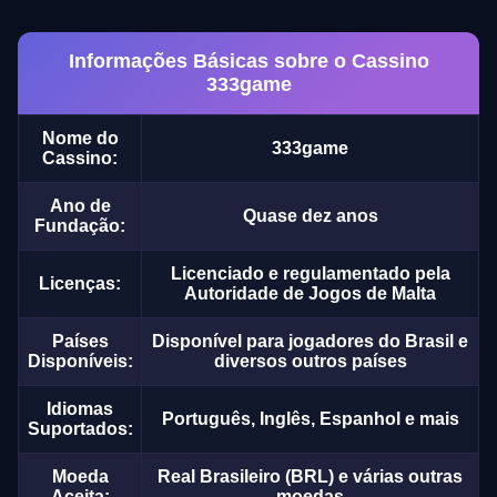
Informações Básicas sobre o Cassino
333game
Nome do
333game
Cassino:
Ano de
Quase dez anos
Fundação:
Licenciado e regulamentado pela
Licenças:
Autoridade de Jogos de Malta
Países
Disponível para jogadores do Brasil e
Disponíveis:
diversos outros países
Idiomas
Português, Inglês, Espanhol e mais
Suportados:
Moeda
Real Brasileiro (BRL) e várias outras
Aceita:
moedas