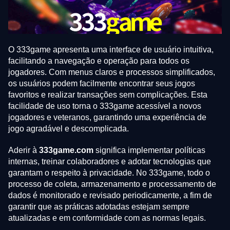
O 333game apresenta uma interface de usuário intuitiva,
facilitando a navegação e operação para todos os
jogadores. Com menus claros e processos simplificados,
os usuários podem facilmente encontrar seus jogos
favoritos e realizar transações sem complicações. Esta
facilidade de uso torna o 333game acessível a novos
jogadores e veteranos, garantindo uma experiência de
jogo agradável e descomplicada.
Aderir à
333game.com
significa implementar políticas
internas, treinar colaboradores e adotar tecnologias que
garantam o respeito à privacidade. No 333game, todo o
processo de coleta, armazenamento e processamento de
dados é monitorado e revisado periodicamente, a fim de
garantir que as práticas adotadas estejam sempre
atualizadas e em conformidade com as normas legais.