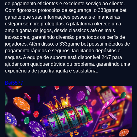
de pagamento eficientes e excelente serviço ao cliente.
Com rigorosos protocolos de segurança, o 333game bet
garante que suas informações pessoais e financeiras
estejam sempre protegidas. A plataforma oferece uma
ampla gama de jogos, desde clássicos até os mais
inovadores, garantindo diversão para todos os perfis de
jogadores. Além disso, o 333game bet possui métodos de
pagamento rápidos e seguros, facilitando depósitos e
saques. A equipe de suporte está disponível 24/7 para
ajudar com qualquer dúvida ou problema, garantindo uma
experiência de jogo tranquila e satisfatória.
Bet5577