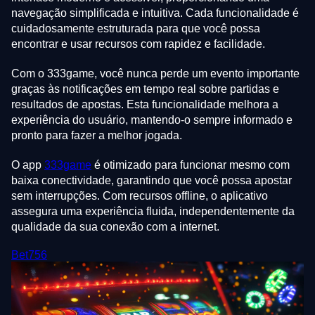
navegação simplificada e intuitiva. Cada funcionalidade é
cuidadosamente estruturada para que você possa
encontrar e usar recursos com rapidez e facilidade.
Com o 333game, você nunca perde um evento importante
graças às notificações em tempo real sobre partidas e
resultados de apostas. Esta funcionalidade melhora a
experiência do usuário, mantendo-o sempre informado e
pronto para fazer a melhor jogada.
O app
333game
é otimizado para funcionar mesmo com
baixa conectividade, garantindo que você possa apostar
sem interrupções. Com recursos offline, o aplicativo
assegura uma experiência fluida, independentemente da
qualidade da sua conexão com a internet.
Bet756