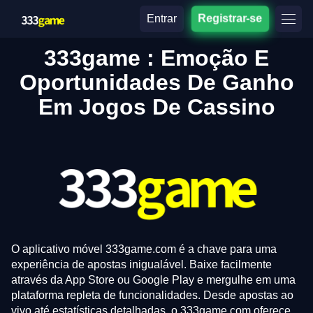
Entrar
Registrar-se
333game : Emoção E
Oportunidades De Ganho
Em Jogos De Cassino
O aplicativo móvel 333game.com é a chave para uma
experiência de apostas inigualável. Baixe facilmente
através da App Store ou Google Play e mergulhe em uma
plataforma repleta de funcionalidades. Desde apostas ao
vivo até estatísticas detalhadas, o 333game.com oferece