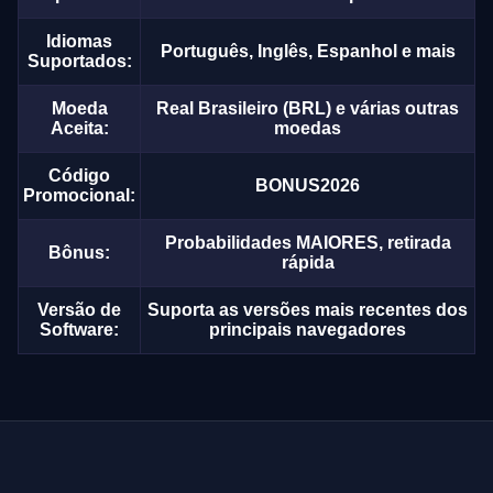
Idiomas
Português, Inglês, Espanhol e mais
Suportados:
Moeda
Real Brasileiro (BRL) e várias outras
Aceita:
moedas
Código
BONUS2026
Promocional:
Probabilidades MAIORES, retirada
Bônus:
rápida
Versão de
Suporta as versões mais recentes dos
Software:
principais navegadores