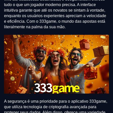
tudo o que um jogador moderno precisa. A interface
intuitiva garante que até os novatos se sintam à vontade,
enquanto os usuários experientes apreciam a velocidade
e eficiência. Com o 333game, o mundo das apostas está
literalmente na palma da sua mão.
A segurança é uma prioridade para o aplicativo 333game,
que utiliza tecnologia de criptografia avançada para
proteger seus dados. Além disso, oferece uma variedade