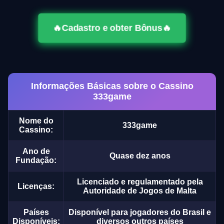
🔥Cadastro e obter Bônus🔥
Informações Básicas sobre o Cassino
333game
Nome do
333game
Cassino:
Ano de
Quase dez anos
Fundação:
Licenciado e regulamentado pela
Licenças:
Autoridade de Jogos de Malta
Países
Disponível para jogadores do Brasil e
Disponíveis:
diversos outros países