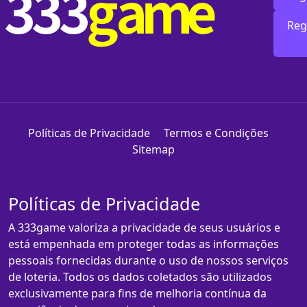
Reg
Políticas de Privacidade
Termos e Condições
Sitemap
Políticas de Privacidade
A 333game valoriza a privacidade de seus usuários e
está empenhada em proteger todas as informações
pessoais fornecidas durante o uso de nossos serviços
de loteria. Todos os dados coletados são utilizados
exclusivamente para fins de melhoria contínua da