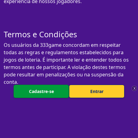
experiência de nossos jogadores.
Termos e Condições
Os usuários da 333game concordam em respeitar
todas as regras e regulamentos estabelecidos para
jogos de loteria. É importante ler e entender todos os
termos antes de participar. A violação destes termos
pode resultar em penalizações ou na suspensão da
conta.
X
Cadastre-se
Entrar