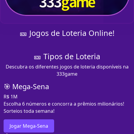
🎫 Jogos de Loteria Online!
🎫 Tipos de Loteria
Descubra os diferentes jogos de loteria disponíveis na
333game
🎯 Mega-Sena
R$ 1M
Escolha 6 números e concorra a prêmios milionários!
Sorteios toda semana!
Jogar Mega-Sena