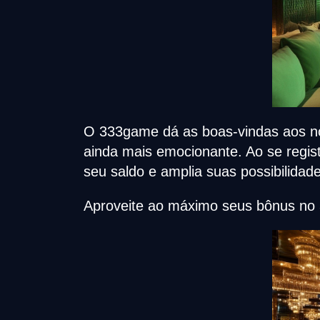
O 333game dá as boas-vindas aos no
ainda mais emocionante. Ao se regist
seu saldo e amplia suas possibilida
Aproveite ao máximo seus bônus no 3